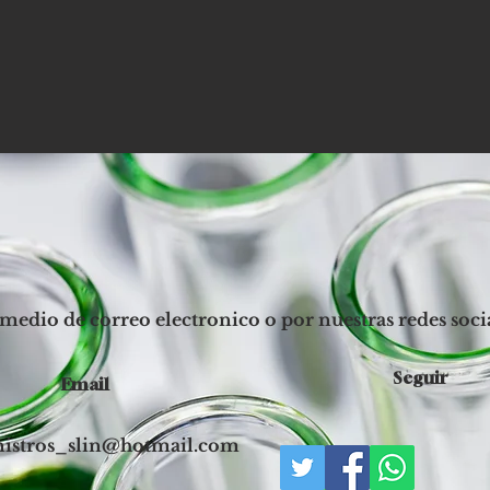
medio de correo electronico o por nuestras redes socia
Seguir
Email
istros_slin@hotmail.com